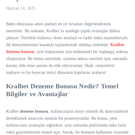
Haziran 24, 2025
Bahis dünyasına adım atarken en iyi fırsatları değerlendirmek
önemlidir. Bu noktada, Kralbet’in sunduğu çeşitli avantajlar dikkat
çekiyor. Özellikle kullanıcı dostu arayüzü ve farklı bahis seçenekleriyle,
ilk deneyimlerinizi kazançla taçlandırmak oldukça mümkün.
Kralbet
deneme bonusu
, yeni başlayanlar için mükemmel bir başlangıç noktası
oluşturuyor. Bu bonus sayesinde, oyunun tadına varırken aynı zamanda
kazanç elde etme şansını da elde ediyorsunuz. Hadi, cesaretinizi
toplayın ve bu heyecan verici dünyanın kapılarını aralayın!
Kralbet Deneme Bonusu Nedir? Temel
Bilgiler ve Avantajlar
Kralbet
deneme bonusu
, kullanıcıların siteye yönelik ilk deneyimlerini
desteklemek amacıyla sunulan bir promosyondur. Bu bonus, yeni
kullanıcılara avantajlar sağlarken, aynı zamanda platformda daha fazla
vakit geçirmelerinin önünü açar. Ancak, bu bonusun kullanımı sırasında