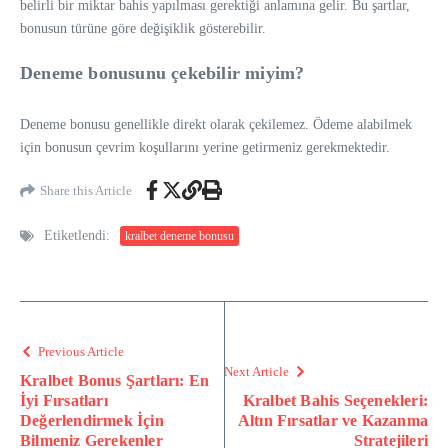
belirli bir miktar bahis yapılması gerektiği anlamına gelir. Bu şartlar,
bonusun türüne göre değişiklik gösterebilir.
Deneme bonusunu çekebilir miyim?
Deneme bonusu genellikle direkt olarak çekilemez. Ödeme alabilmek
için bonusun çevrim koşullarını yerine getirmeniz gerekmektedir.
Share this Article
Etiketlendi:
kralbet deneme bonusu
Previous Article
Next Article
Kralbet Bonus Şartları: En
İyi Fırsatları
Kralbet Bahis Seçenekleri:
Değerlendirmek İçin
Altın Fırsatlar ve Kazanma
Bilmeniz Gerekenler
Stratejileri