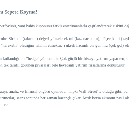
ynı Sepete Koyma!
ortföyünü, yani bahis kuponunu farklı enstrümanlarla çeşitlendirerek riskini dağ
cıdır. Şirketin (takımın) değeri yükselecek mi (kazanacak mı), düşecek mi (ka
“hareketli” olacağını tahmin etmektir. Yüksek hacimli bir gün mü (çok gol) ola
ın kullandığı bir “hedge” yöntemidir. Çok güçlü bir hisseye yatırım yaparken, o
n tek taraflı görünen piyasaları bile heyecanlı yatırım fırsatlarına dönüştürür.
teji, analiz ve finansal öngörü oyunudur. Tıpkı Wall Street’te olduğu gibi, bu pi
ımcılar, seans sonunda her zaman kazançlı çıkar. Artık borsa ekranını nasıl oku
ni ver.