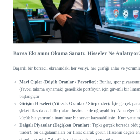
Borsa Ekranını Okuma Sanatı: Hisseler Ne Anlatıyor
Başarılı bir borsacı, ekranındaki her veriyi, her grafiği anlar ve yoruml
Mavi Çipler (Düşük Oranlar / Favoriler):
Bunlar, spor piyasasını
(favori takıma oynamak) genellikle portföyün için güvenli bir lima
başlangıçtır.
Girişim Hisseleri (Yüksek Oranlar / Sürprizler):
İşte gerçek para
şirket iflas da edebilir (takım hezimete de uğrayabilir). Ama eğer “
küçük bir yatırımla inanılmaz bir servet kazanabilirsin. Kurt yatır
Dalgalı Piyasalar (Değişken Oranlar):
Tıpkı gerçek borsada olduğu 
trader), bu dalgalanmaları bir fırsat olarak görür. Hissenin değeri e
etmek, bu anlık “al-sat” fırsatlarını yakalamanı sağlar.