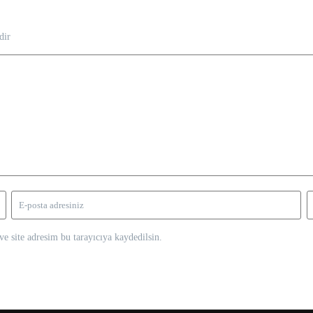
dir
e site adresim bu tarayıcıya kaydedilsin.