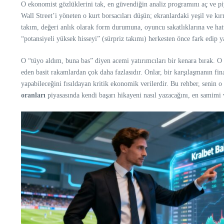
O ekonomist gözlüklerini tak, en güvendiğin analiz programını aç ve pi
Wall Street’i yöneten o kurt borsacıları düşün; ekranlardaki yeşil ve kır
takım, değeri anlık olarak form durumuna, oyuncu sakatlıklarına ve hat
“potansiyeli yüksek hisseyi” (sürpriz takımı) herkesten önce fark edip 
O “tüyo aldım, buna bas” diyen acemi yatırımcıları bir kenara bırak. O
eden basit rakamlardan çok daha fazlasıdır. Onlar, bir karşılaşmanın fin
yapabileceğini fısıldayan kritik ekonomik verilerdir. Bu rehber, senin o
oranları
piyasasında kendi başarı hikayeni nasıl yazacağını, en samimi v