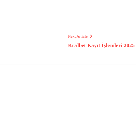
Next Article
Kralbet Kayıt İşlemleri 2025