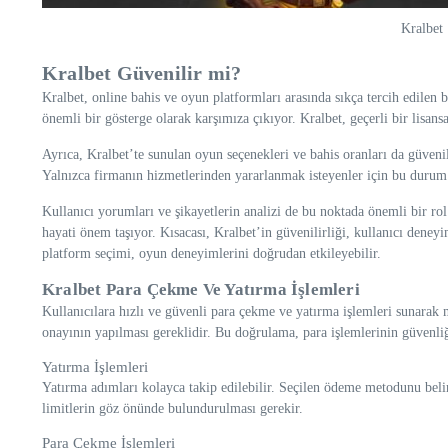
Kralbet
Kralbet Güvenilir mi?
Kralbet, online bahis ve oyun platformları arasında sıkça tercih edilen
önemli bir gösterge olarak karşımıza çıkıyor. Kralbet, geçerli bir lisa
Ayrıca, Kralbet’te sunulan oyun seçenekleri ve bahis oranları da güvenili
Yalnızca firmanın hizmetlerinden yararlanmak isteyenler için bu durum 
Kullanıcı yorumları ve şikayetlerin analizi de bu noktada önemli bir ro
hayati önem taşıyor. Kısacası, Kralbet’in güvenilirliği, kullanıcı deney
platform seçimi, oyun deneyimlerini doğrudan etkileyebilir.
Kralbet Para Çekme Ve Yatırma İşlemleri
Kullanıcılara hızlı ve güvenli para çekme ve yatırma işlemleri sunarak
onayının yapılması gereklidir. Bu doğrulama, para işlemlerinin güvenliğ
Yatırma İşlemleri
Yatırma adımları kolayca takip edilebilir. Seçilen ödeme metodunu beli
limitlerin göz önünde bulundurulması gerekir.
Para Çekme İşlemleri