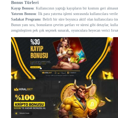
Bonus Türleri
Kayıp Bonusu
: Kullanıcının yaptığı kayıpların bir kısmını geri almasın
Yatırım Bonusu
: İlk para yatırma işlemi sonrasında kullanıcılara verile
Sadakat Programı
: Belirli bir süre boyunca aktif olan kullanıcılara öz
Bunun yanı sıra, bonusların çevrim şartları ve süresi gibi detaylar, kulla
zenginleştiren pek çok seçenek sunarak, oyunculara heyecan verici fırsa