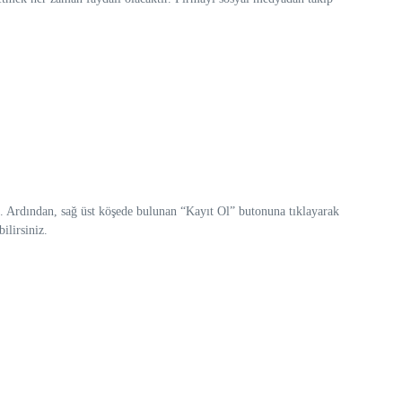
ız. Ardından, sağ üst köşede bulunan “Kayıt Ol” butonuna tıklayarak
ilirsiniz.