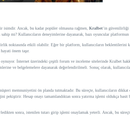
 bir isimdir. Ancak, bu kadar popüler olmasına rağmen,
Kralbet
‘in güvenilirliği
nsa sahip mi? Kullanıcıların deneyimlerine dayanarak, bazı oyuncular platformun
rlik noktasında etkili olabilir. Eğer bir platform, kullanıcıların beklentilerini
hayati önem taşır.
l oynuyor. İnternet üzerindeki çeşitli forum ve inceleme sitelerinde Kralbet ha
imlerine ve belgelemelere dayanarak değerlendirilmeli. Sonuç olarak, kullanıcıl
 müşteri memnuniyetini ön planda tutmaktadır. Bu süreçte, kullanıcıların dikkat
ini pekiştirir. Hesap onayı tamamlandıktan sonra yatırma işlemi oldukça basit bi
rledikten sonra, istenilen tutarı girip işlemi onaylamak yeterli. Ancak, bu sü