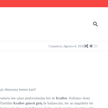
Cumartesi, Ağustos 8, 2026
nçlı dünyasına hemen katıl!
rsatlarla öne çıkan platformlardan biri de
Kralbet
. Kullanıcı dostu
 Özellikle
Kralbet güncel giriş
ile kullanıcılar, her an ulaşılabilir bir