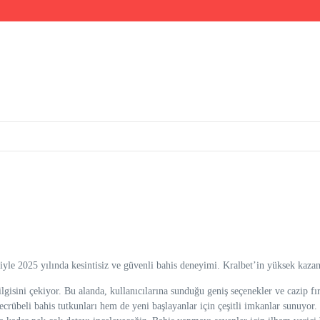
iyle 2025 yılında kesintisiz ve güvenli bahis deneyimi. Kralbet’in yüksek kaza
lgisini çekiyor. Bu alanda, kullanıcılarına sunduğu geniş seçenekler ve cazip fı
ecrübeli bahis tutkunları hem de yeni başlayanlar için çeşitli imkanlar sunuyor.