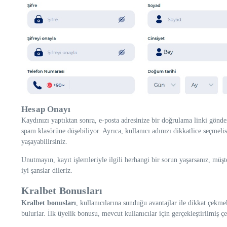
Hesap Onayı
Kaydınızı yaptıktan sonra, e-posta adresinize bir doğrulama linki gönd
spam klasörüne düşebiliyor. Ayrıca, kullanıcı adınızı dikkatlice seçmeli
yaşayabilirsiniz.
Unutmayın, kayıt işlemleriyle ilgili herhangi bir sorun yaşarsanız, müş
iyi şanslar dileriz.
Kralbet Bonusları
Kralbet bonusları
, kullanıcılarına sunduğu avantajlar ile dikkat çekmek
bulurlar. İlk üyelik bonusu, mevcut kullanıcılar için gerçekleştirilmiş 