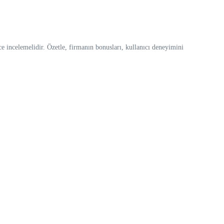
lice incelemelidir. Özetle, firmanın bonusları, kullanıcı deneyimini