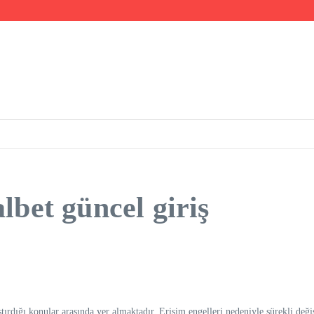
lbet güncel giriş
tırdığı konular arasında yer almaktadır. Erişim engelleri nedeniyle sürekli değiş