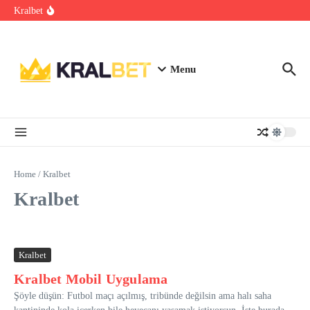
İçeriğe atla
Kralbet Bahis Oranları
Kralbet
Kralbet Canlı Bahis
Kralbet Kullanıcı Deneyimi
Menu
Home
/
Kralbet
Kralbet
Kralbet
Kralbet Mobil Uygulama
Şöyle düşün: Futbol maçı açılmış, tribünde değilsin ama halı saha