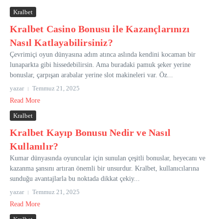
Kralbet
Kralbet Casino Bonusu ile Kazançlarınızı
Nasıl Katlayabilirsiniz?
Çevrimiçi oyun dünyasına adım atınca aslında kendini kocaman bir
lunaparkta gibi hissedebilirsin. Ama buradaki pamuk şeker yerine
bonuslar, çarpışan arabalar yerine slot makineleri var. Öz...
yazar
Temmuz 21, 2025
Read More
Kralbet
Kralbet Kayıp Bonusu Nedir ve Nasıl
Kullanılır?
Kumar dünyasında oyuncular için sunulan çeşitli bonuslar, heyecanı ve
kazanma şansını artıran önemli bir unsurdur. Kralbet, kullanıcılarına
sunduğu avantajlarla bu noktada dikkat çekiy...
yazar
Temmuz 21, 2025
Read More