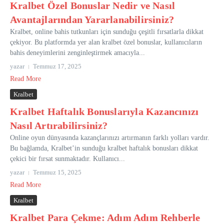
Kralbet Özel Bonuslar Nedir ve Nasıl
Avantajlarından Yararlanabilirsiniz?
Kralbet, online bahis tutkunları için sunduğu çeşitli fırsatlarla dikkat
çekiyor. Bu platformda yer alan kralbet özel bonuslar, kullanıcıların
bahis deneyimlerini zenginleştirmek amacıyla...
yazar
Temmuz 17, 2025
Read More
Kralbet
Kralbet Haftalık Bonuslarıyla Kazancınızı
Nasıl Artırabilirsiniz?
Online oyun dünyasında kazançlarınızı artırmanın farklı yolları vardır.
Bu bağlamda, Kralbet’in sunduğu kralbet haftalık bonusları dikkat
çekici bir fırsat sunmaktadır. Kullanıcı...
yazar
Temmuz 15, 2025
Read More
Kralbet
Kralbet Para Çekme: Adım Adım Rehberle