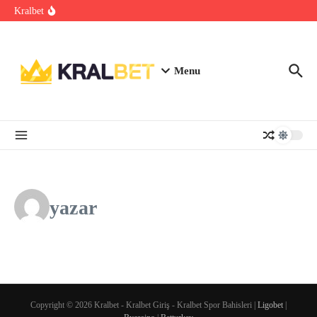
İçeriğe atla
Kralbet Bahis Oranları
Kralbet
Kralbet Canlı Bahis
Kralbet Kullanıcı Deneyimi
Menu
yazar
Copyright © 2026 Kralbet - Kralbet Giriş - Kralbet Spor Bahisleri |
Ligobet
|